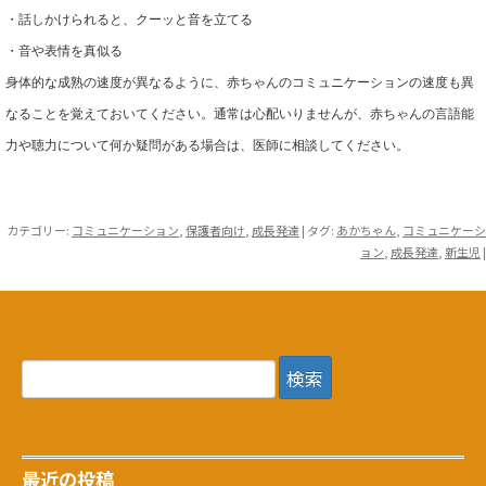
・話しかけられると、クーッと音を立てる
・音や表情を真似る
身体的な成熟の速度が異なるように、赤ちゃんのコミュニケーションの速度も異
なることを覚えておいてください。通常は心配いりませんが、赤ちゃんの言語能
力や聴力について何か疑問がある場合は、医師に相談してください。
カテゴリー:
コミュニケーション
,
保護者向け
,
成長発達
| タグ:
あかちゃん
,
コミュニケーシ
ョン
,
成長発達
,
新生児
|
検
索:
最近の投稿