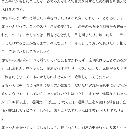
まだ早いかもしれませんが、赤ちゃんが初めて言葉を発するための舞台を整えて
あげるのです。
赤ちゃんは、時には話したり声を出したりする気分になれないことがあります。
赤ちゃんだって、自分のスペースが必要だし、世の中のあらゆる刺激から解放さ
れたいのです。赤ちゃんは、目をそむけたり、目を閉じたり、騒いだり、イライ
ラしたりすることがあります。そんなときは、そっとしておいてあげたり、抱っ
こしてあげたりしてみましょう。
赤ちゃんの欲求をすべて満たしているにもかかわらず、泣き続けることがあるか
もしれません。赤ちゃんは、刺激が強すぎたり、ガスが出たり、元気がありすぎ
て泣きたくなっているのかもしれませんので、絶望しないでください。
赤ちゃんは毎日同じ時間帯に騒ぐのが普通で、だいたい夕方から夜中にかけてが
多いようです。すべての赤ちゃんが泣いたり騒いだりしますが、健康な赤ちゃん
が1日3時間以上、1週間に3日以上、少なくとも3週間以上泣き続ける場合は、疝
痛と呼ばれる症状です。しかし、ほとんどの赤ちゃんは生後3～4カ月で治りま
す。
赤ちゃんをあやすようにしましょう。揺すったり、部屋の中を行ったり来たりさ